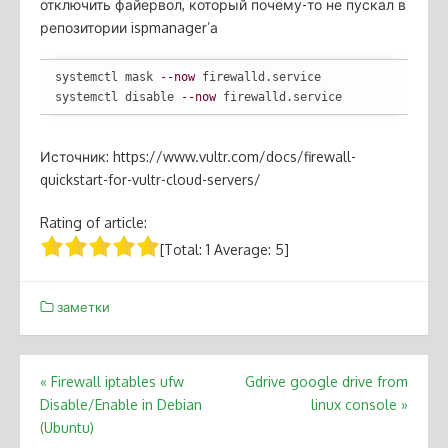
отключить файервол, который почему-то не пускал в
репозитории ispmanager’а
systemctl mask 
--now
 firewalld.service

systemctl disable 
--now
 firewalld.service
Источник: https://www.vultr.com/docs/firewall-
quickstart-for-vultr-cloud-servers/
Rating of article:
[Total:
1
Average:
5
]
заметки
Post
«
Firewall iptables ufw
Gdrive google drive from
Disable/Enable in Debian
linux console
»
navigation
(Ubuntu)