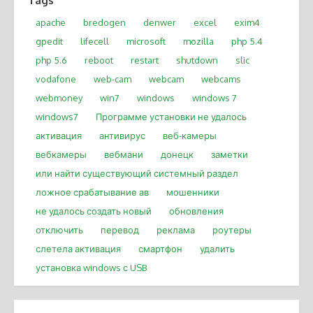
Tags
apache
bredogen
denwer
excel
exim4
gpedit
lifecell
microsoft
mozilla
php 5.4
php 5.6
reboot
restart
shutdown
slic
vodafone
web-cam
webcam
webcams
webmoney
win7
windows
windows 7
windows7
Программе установки не удалось
активация
антивирус
веб-камеры
вебкамеры
вебмани
донецк
заметки
или найти существующий системный раздел
ложное срабатывание ав
мошенники
не удалось создать новый
обновления
отключить
перевод
реклама
роутеры
слетела активация
смартфон
удалить
установка windows с USB