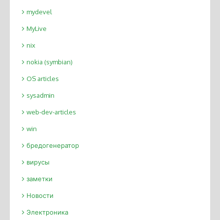
mydevel
MyLive
nix
nokia (symbian)
OS articles
sysadmin
web-dev-articles
win
бредогенератор
вирусы
заметки
Новости
Электроника