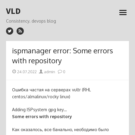
Skip
VLD
to
open
content
menu
Consistency. devops blog
ispmanager error: Some errors
with repository
Posted
Author
24.07.2022
admin
0
on
Ошибка частая на серверах vultr (RHL
centos/almalinux/rocky linux)
Adding ISPsystem gpg key…
Some errors with repository
Как оказалось, все банально, неободимо было