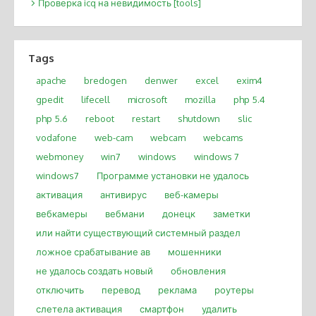
Проверка icq на невидимость [tools]
Tags
apache
bredogen
denwer
excel
exim4
gpedit
lifecell
microsoft
mozilla
php 5.4
php 5.6
reboot
restart
shutdown
slic
vodafone
web-cam
webcam
webcams
webmoney
win7
windows
windows 7
windows7
Программе установки не удалось
активация
антивирус
веб-камеры
вебкамеры
вебмани
донецк
заметки
или найти существующий системный раздел
ложное срабатывание ав
мошенники
не удалось создать новый
обновления
отключить
перевод
реклама
роутеры
слетела активация
смартфон
удалить