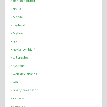
debian, ubuntu
dn.ua
Mobile
mydevel
MyLive
nix
nokia (symbian)
OS articles
sysadmin
web-dev-articles
win
бредогенератор
вирусы
заметки