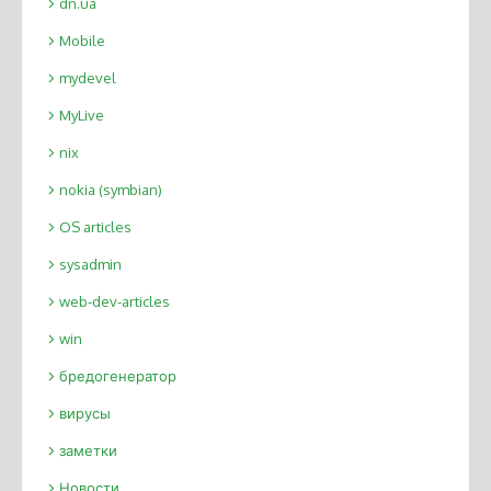
dn.ua
Mobile
mydevel
MyLive
nix
nokia (symbian)
OS articles
sysadmin
web-dev-articles
win
бредогенератор
вирусы
заметки
Новости