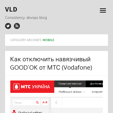
Skip
VLD
to
open
content
menu
Consistency. devops blog
CATEGORY ARCHIVES:
MOBILE
Как отключить навязчивый
GOOD’OK от МТС (Vodafone)