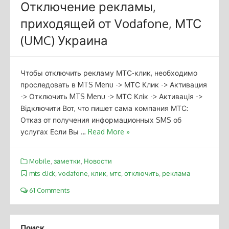
Отключение рекламы,
приходящей от Vodafone, МТС
(UMC) Украина
Чтобы отключить рекламу МТС-клик, необходимо
проследовать в MTS Menu -> МТС Клик -> Активация
-> Отключить MTS Menu -> МТС Клік -> Активація ->
Відключити Вот, что пишет сама компания МТС:
Отказ от получения информационных SMS об
услугах Если Вы …
Read More »
Mobile
,
заметки
,
Новости
mts click
,
vodafone
,
клик
,
мтс
,
отключить
,
реклама
61 Comments
Поиск