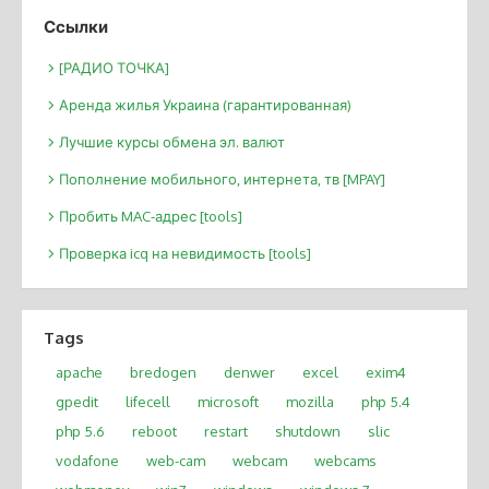
Ссылки
[РАДИО ТОЧКА]
Аренда жилья Украина (гарантированная)
Лучшие курсы обмена эл. валют
Пополнение мобильного, интернета, тв [MPAY]
Пробить MAC-адрес [tools]
Проверка icq на невидимость [tools]
Tags
apache
bredogen
denwer
excel
exim4
gpedit
lifecell
microsoft
mozilla
php 5.4
php 5.6
reboot
restart
shutdown
slic
vodafone
web-cam
webcam
webcams