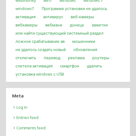
webmoney
win7
windows
windows 7
windows7
Программе установки не удалось
активация
антивирус
веб-камеры
вебкамеры
вебмани
донецк
заметки
или найти существующий системный раздел
ложное срабатывание ав
мошенники
не удалось создать новый
обновления
отключить
перевод
реклама
роутеры
слетела активация
смартфон
удалить
установка windows с USB
Meta
Log in
Entries feed
Comments feed