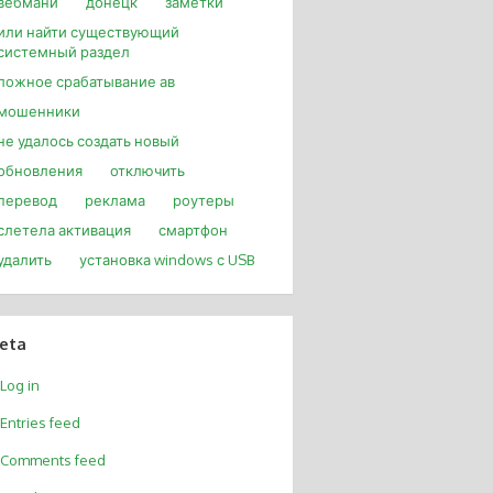
вебмани
донецк
заметки
или найти существующий
системный раздел
ложное срабатывание ав
мошенники
не удалось создать новый
обновления
отключить
перевод
реклама
роутеры
слетела активация
смартфон
удалить
установка windows с USB
eta
Log in
Entries feed
Comments feed