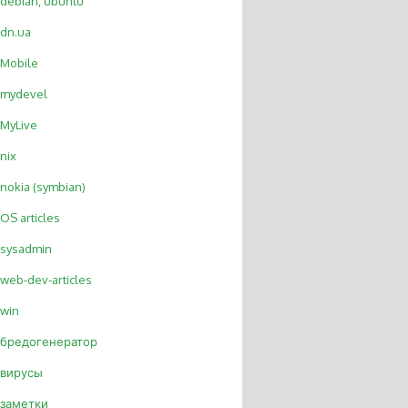
debian, ubuntu
dn.ua
Mobile
mydevel
MyLive
nix
nokia (symbian)
OS articles
sysadmin
web-dev-articles
win
бредогенератор
вирусы
заметки