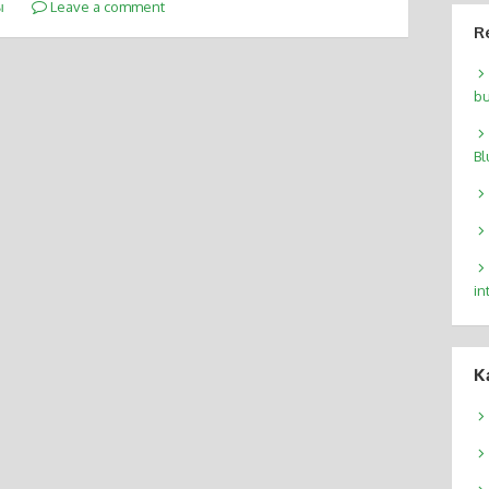
ы
Leave a comment
R
bu
Bl
in
К