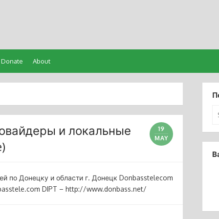
Donate
About
П
Se
for
провайдеры и локальные
19
MAY
)
В
ей по Донецку и области г. Донецк Donbasstelecom
asstele.com DIPT – http://www.donbass.net/