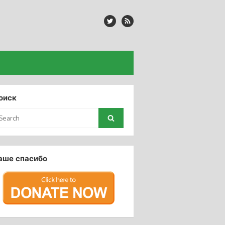
оиск
arch
Search
:
аше спасибо