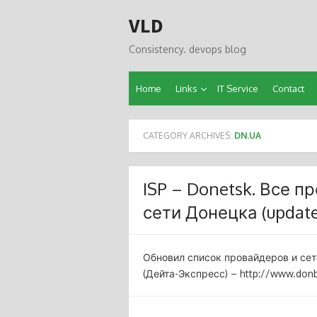
Skip
VLD
to
content
Consistency. devops blog
Home
Links
IT Service
Contact
CATEGORY ARCHIVES:
DN.UA
ISP – Donetsk. Все 
сети Донецка (update
Обновил список провайдеров и сет
(Дейта-Экспресс) – http://www.donb