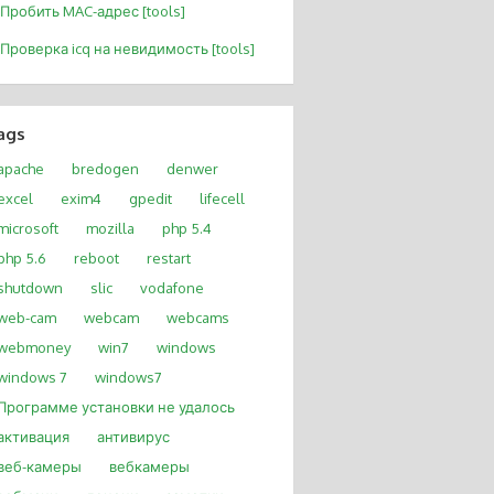
Пробить MAC-адрес [tools]
Проверка icq на невидимость [tools]
ags
apache
bredogen
denwer
excel
exim4
gpedit
lifecell
microsoft
mozilla
php 5.4
php 5.6
reboot
restart
shutdown
slic
vodafone
web-cam
webcam
webcams
webmoney
win7
windows
windows 7
windows7
Программе установки не удалось
активация
антивирус
веб-камеры
вебкамеры