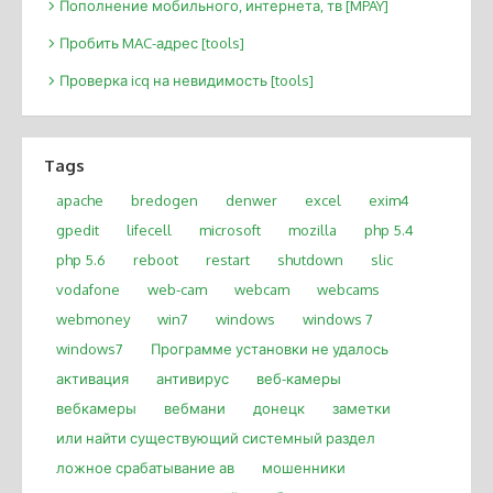
Пополнение мобильного, интернета, тв [MPAY]
Пробить MAC-адрес [tools]
Проверка icq на невидимость [tools]
Tags
apache
bredogen
denwer
excel
exim4
gpedit
lifecell
microsoft
mozilla
php 5.4
php 5.6
reboot
restart
shutdown
slic
vodafone
web-cam
webcam
webcams
webmoney
win7
windows
windows 7
windows7
Программе установки не удалось
активация
антивирус
веб-камеры
вебкамеры
вебмани
донецк
заметки
или найти существующий системный раздел
ложное срабатывание ав
мошенники