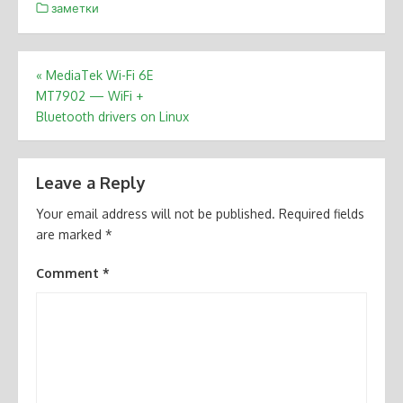
заметки
Post
«
MediaTek Wi-Fi 6E
MT7902 — WiFi +
navigation
Bluetooth drivers on Linux
Leave a Reply
Your email address will not be published.
Required fields
are marked
*
Comment
*