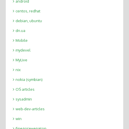
android
centos, redhat
debian, ubuntu
dn.ua
Mobile
mydevel
MyLive
nix
nokia (symbian)
OS articles
sysadmin
web-dev-articles
win
бредогенератор