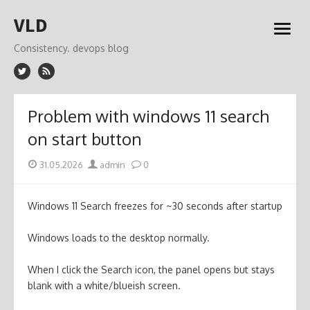
Skip
VLD
to
open
content
menu
Consistency. devops blog
Problem with windows 11 search
on start button
Posted
Author
31.05.2026
admin
0
on
Windows 11 Search freezes for ~30 seconds after startup
Windows loads to the desktop normally.
When I click the Search icon, the panel opens but stays
blank with a white/blueish screen.