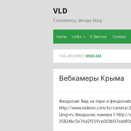
Skip
VLD
to
content
Consistency. devops blog
Home
Links
IT Service
Contact
TAG ARCHIVES:
WEBCAM
Вебкамеры Крыма
Феодосия: Вид на парк и феодосийс
http://www.ivideon.com/tv/camera
lang=ru Феодосия, камера 1: http:/
35824bc5e76d21559ce003bf37edd10