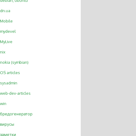
debian, ubuntu
dn.ua
Mobile
mydevel
MyLive
nix
nokia (symbian)
OS articles
sysadmin
web-dev-articles
win
бредогенератор
вирусы
заметки