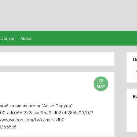
Donate
About
П
Se
for
25
MAY
В
кий залив из отеля “Алые Паруса”:
/200-adc066f222caae95a9cd027df285b710/0/?
/www.ivideon.com/tv/camera/100-
6/65536