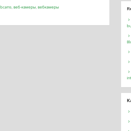
bcams
,
веб-камеры
,
вебкамеры
R
bu
Bl
in
К