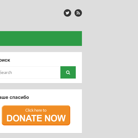
оиск
arch
Search
:
аше спасибо