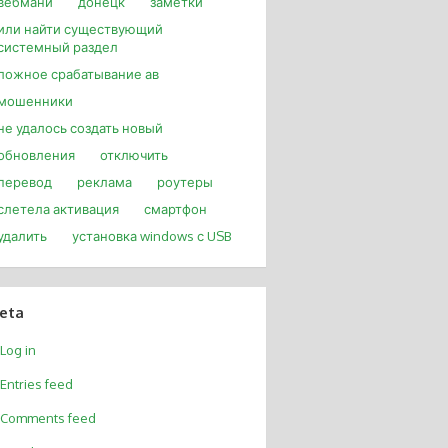
вебмани
донецк
заметки
или найти существующий
системный раздел
ложное срабатывание ав
мошенники
не удалось создать новый
обновления
отключить
перевод
реклама
роутеры
слетела активация
смартфон
удалить
установка windows с USB
eta
Log in
Entries feed
Comments feed