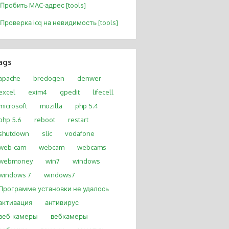
Пробить MAC-адрес [tools]
Проверка icq на невидимость [tools]
ags
apache
bredogen
denwer
excel
exim4
gpedit
lifecell
microsoft
mozilla
php 5.4
php 5.6
reboot
restart
shutdown
slic
vodafone
web-cam
webcam
webcams
webmoney
win7
windows
windows 7
windows7
Программе установки не удалось
активация
антивирус
веб-камеры
вебкамеры