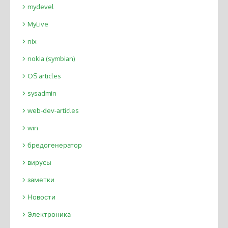
mydevel
MyLive
nix
nokia (symbian)
OS articles
sysadmin
web-dev-articles
win
бредогенератор
вирусы
заметки
Новости
Электроника