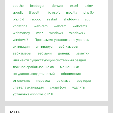
apache
bredogen
denwer
excel
exim4
gpedit
lifecell
microsoft
mozilla
php 5.4
php 5.6
reboot
restart
shutdown
slic
vodafone
web-cam
webcam
webcams
webmoney
win7
windows
windows 7
windows7
Программе установки не удалось
активация
антивирус
веб-камеры
вебкамеры
вебмани
донецк
заметки
или найти существующий системный раздел
ложное срабатывание ав
мошенники
не удалось создать новый
обновления
отключить
перевод
реклама
роутеры
слетела активация
смартфон
удалить
установка windows с USB
Meta