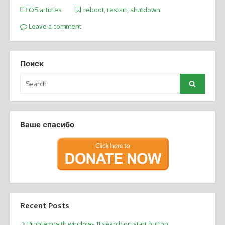
OS articles
reboot
,
restart
,
shutdown
Leave a comment
Поиск
Search
Search
for:
Ваше спасибо
Recent Posts
Problem with windows 11 search on start button