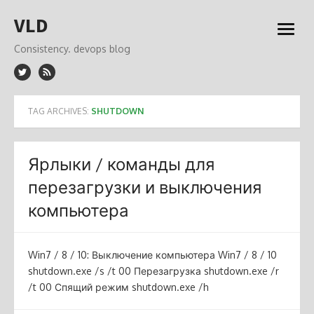
Skip
VLD
to
open
content
menu
Consistency. devops blog
TAG ARCHIVES:
SHUTDOWN
Ярлыки / команды для
перезагрузки и выключения
компьютера
Win7 / 8 / 10: Выключение компьютера Win7 / 8 / 10
shutdown.exe /s /t 00 Перезагрузка shutdown.exe /r
/t 00 Спящий режим shutdown.exe /h