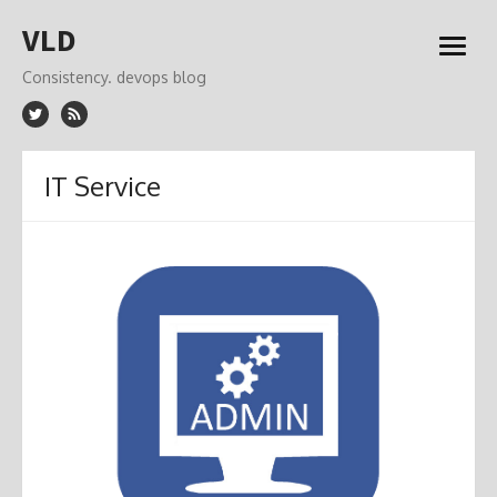
Skip
VLD
to
open
content
menu
Consistency. devops blog
IT Service