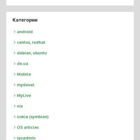
Категории
android
centos, redhat
debian, ubuntu
dn.ua
Mobile
mydevel
MyLive
nix
nokia (symbian)
OS articles
sysadmin