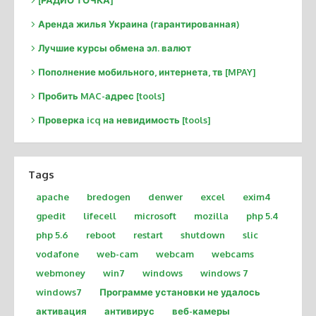
Аренда жилья Украина (гарантированная)
Лучшие курсы обмена эл. валют
Пополнение мобильного, интернета, тв [MPAY]
Пробить MAC-адрес [tools]
Проверка icq на невидимость [tools]
Tags
apache
bredogen
denwer
excel
exim4
gpedit
lifecell
microsoft
mozilla
php 5.4
php 5.6
reboot
restart
shutdown
slic
vodafone
web-cam
webcam
webcams
webmoney
win7
windows
windows 7
windows7
Программе установки не удалось
активация
антивирус
веб-камеры