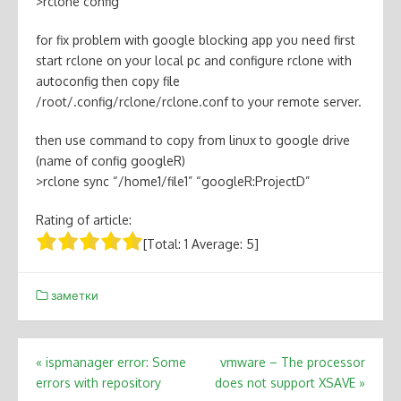
>rclone config
for fix problem with google blocking app you need first
start rclone on your local pc and configure rclone with
autoconfig then copy file
/root/.config/rclone/rclone.conf to your remote server.
then use command to copy from linux to google drive
(name of config googleR)
>rclone sync “/home1/file1” “googleR:ProjectD”
Rating of article:
[Total:
1
Average:
5
]
заметки
Post
«
ispmanager error: Some
vmware – The processor
errors with repository
does not support XSAVE
»
navigation