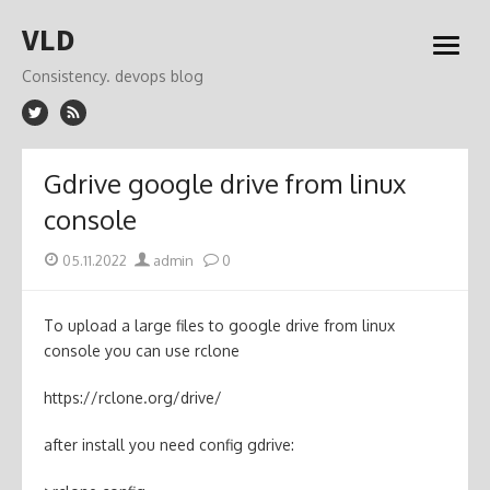
Skip
VLD
to
open
content
menu
Consistency. devops blog
Gdrive google drive from linux
console
Posted
Author
05.11.2022
admin
0
on
To upload a large files to google drive from linux
console you can use rclone
https://rclone.org/drive/
after install you need config gdrive: