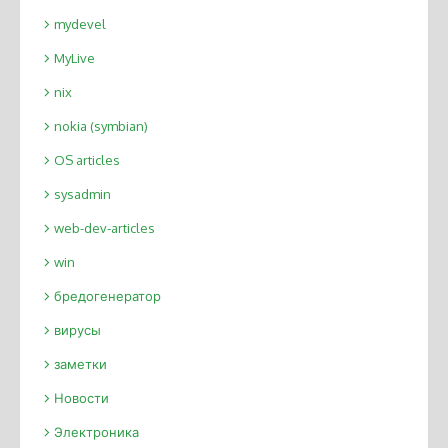
mydevel
MyLive
nix
nokia (symbian)
OS articles
sysadmin
web-dev-articles
win
бредогенератор
вирусы
заметки
Новости
Электроника