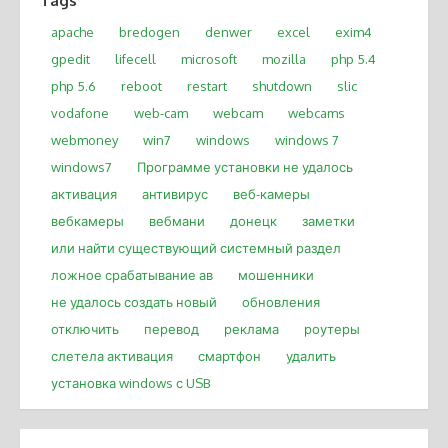
Tags
apache
bredogen
denwer
excel
exim4
gpedit
lifecell
microsoft
mozilla
php 5.4
php 5.6
reboot
restart
shutdown
slic
vodafone
web-cam
webcam
webcams
webmoney
win7
windows
windows 7
windows7
Программе установки не удалось
активация
антивирус
веб-камеры
вебкамеры
вебмани
донецк
заметки
или найти существующий системный раздел
ложное срабатывание ав
мошенники
не удалось создать новый
обновления
отключить
перевод
реклама
роутеры
слетела активация
смартфон
удалить
установка windows с USB