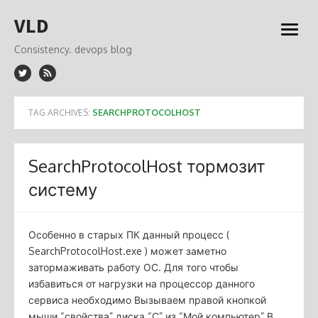
Skip
VLD
to
open
content
menu
Consistency. devops blog
TAG ARCHIVES:
SEARCHPROTOCOLHOST
SearchProtocolHost тормозит
систему
Особенно в старых ПК данный процесс (
SearchProtocolHost.exe ) может заметно
затормаживать работу ОС. Для того чтобы
избавиться от нагрузки на процессор данного
сервиса необходимо Вызываем правой кнопкой
мыши “свойства” диска “С” из “Мой компьютер” В