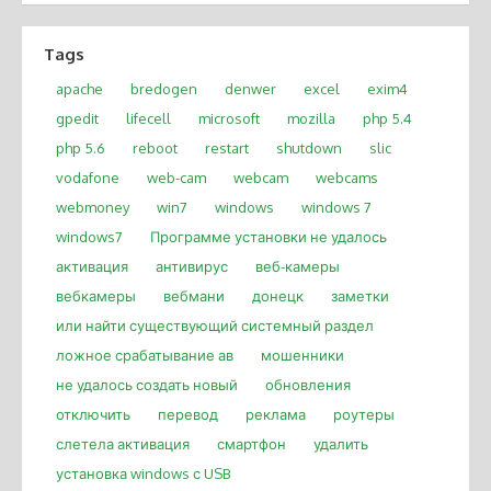
Tags
apache
bredogen
denwer
excel
exim4
gpedit
lifecell
microsoft
mozilla
php 5.4
php 5.6
reboot
restart
shutdown
slic
vodafone
web-cam
webcam
webcams
webmoney
win7
windows
windows 7
windows7
Программе установки не удалось
активация
антивирус
веб-камеры
вебкамеры
вебмани
донецк
заметки
или найти существующий системный раздел
ложное срабатывание ав
мошенники
не удалось создать новый
обновления
отключить
перевод
реклама
роутеры
слетела активация
смартфон
удалить
установка windows с USB