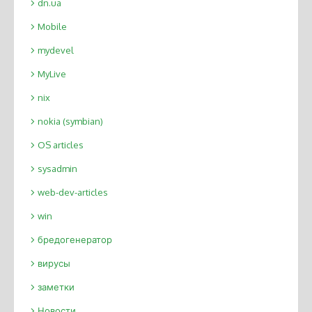
dn.ua
Mobile
mydevel
MyLive
nix
nokia (symbian)
OS articles
sysadmin
web-dev-articles
win
бредогенератор
вирусы
заметки
Новости