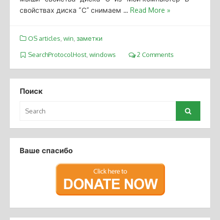
свойствах диска “С” снимаем …
Read More »
OS articles
,
win
,
заметки
SearchProtocolHost
,
windows
2 Comments
Поиск
Search
Search
for:
Ваше спасибо