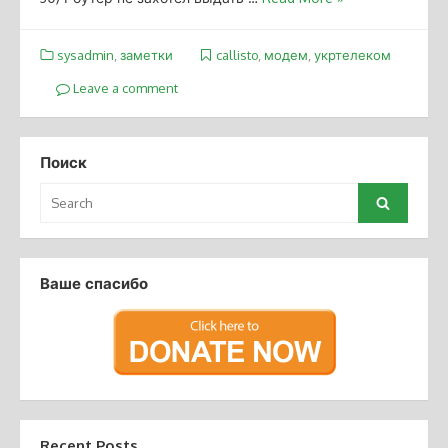
sysadmin
,
заметки
callisto
,
модем
,
укртелеком
Leave a comment
Поиск
Search
Search
for:
Ваше спасибо
Recent Posts