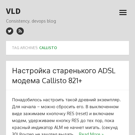
Skip
VLD
to
open
content
menu
Consistency. devops blog
TAG ARCHIVES:
CALLISTO
Настройка старенького ADSL
модема Callisto 821+
Понадобилось настроить такой древний экземпляр.
Для начала – можно сбросить его. В выключенном
виде зажимаем кнопочку RES (reset) и включаем
модем, удерживаем кнопку RES до тех пор, пока
красный индикатор ALM не начнет мигать. (секунд
30) Роутер не захотел выдать …
Read More »