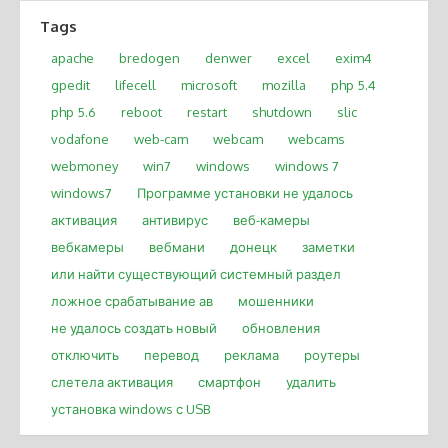
Tags
apache
bredogen
denwer
excel
exim4
gpedit
lifecell
microsoft
mozilla
php 5.4
php 5.6
reboot
restart
shutdown
slic
vodafone
web-cam
webcam
webcams
webmoney
win7
windows
windows 7
windows7
Программе установки не удалось
активация
антивирус
веб-камеры
вебкамеры
вебмани
донецк
заметки
или найти существующий системный раздел
ложное срабатывание ав
мошенники
не удалось создать новый
обновления
отключить
перевод
реклама
роутеры
слетела активация
смартфон
удалить
установка windows с USB