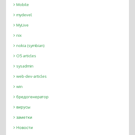
Mobile
mydevel
MyLive
nix
nokia (symbian)
OS articles
sysadmin
web-dev-articles
win
бредогенератор
вирусы
заметки
Новости