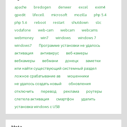
apache
bredogen
denwer
excel
exim4
gpedit
lifecell
microsoft
mozilla
php 5.4
php 5.6
reboot
restart
shutdown
slic
vodafone
web-cam
webcam
webcams
webmoney
win7
windows
windows 7
windows7
Программе установки не удалось
активация
антивирус
веб-камеры
вебкамеры
вебмани
донецк
заметки
или найти существующий системный раздел
ложное срабатывание ав
мошенники
не удалось создать новый
обновления
отключить
перевод
реклама
роутеры
слетела активация
смартфон
удалить
установка windows с USB
Meta