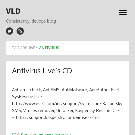
Skip
VLD
to
open
content
menu
Consistency. devops blog
TAG ARCHIVES:
ANTIVIRUS
Antivirus Live’s CD
Antivirus check, AntiSMS, AntiMailware, AntiBotnet Eset
SysRescue Live –
http://www.eset.com/int/support/sysrescue/ Kaspersky
SMS, Viruses remover, Unlocker, Kaspersky Rescue Disk
– http://support.kaspersky.com/viruses/sms
OS articles
,
вирусы
,
заметки