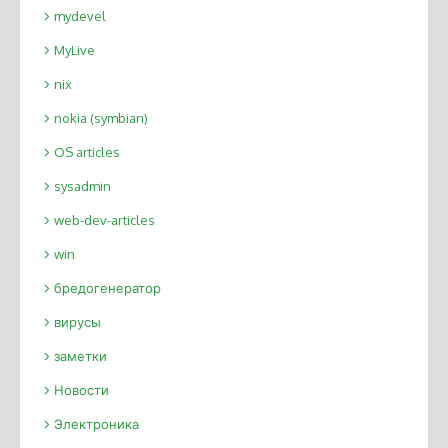
mydevel
MyLive
nix
nokia (symbian)
OS articles
sysadmin
web-dev-articles
win
бредогенератор
вирусы
заметки
Новости
Электроника