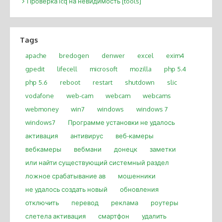
Проверка icq на невидимость [tools]
Tags
apache
bredogen
denwer
excel
exim4
gpedit
lifecell
microsoft
mozilla
php 5.4
php 5.6
reboot
restart
shutdown
slic
vodafone
web-cam
webcam
webcams
webmoney
win7
windows
windows 7
windows7
Программе установки не удалось
активация
антивирус
веб-камеры
вебкамеры
вебмани
донецк
заметки
или найти существующий системный раздел
ложное срабатывание ав
мошенники
не удалось создать новый
обновления
отключить
перевод
реклама
роутеры
слетела активация
смартфон
удалить