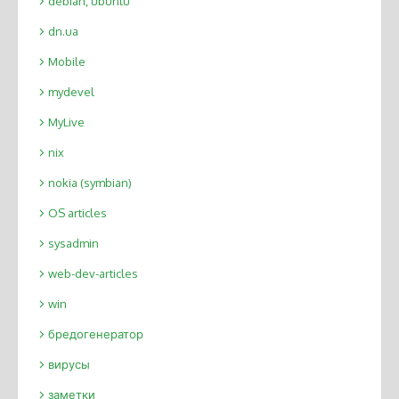
debian, ubuntu
dn.ua
Mobile
mydevel
MyLive
nix
nokia (symbian)
OS articles
sysadmin
web-dev-articles
win
бредогенератор
вирусы
заметки