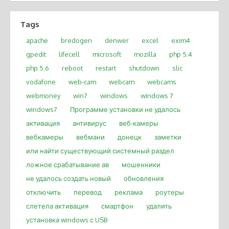
Tags
apache
bredogen
denwer
excel
exim4
gpedit
lifecell
microsoft
mozilla
php 5.4
php 5.6
reboot
restart
shutdown
slic
vodafone
web-cam
webcam
webcams
webmoney
win7
windows
windows 7
windows7
Программе установки не удалось
активация
антивирус
веб-камеры
вебкамеры
вебмани
донецк
заметки
или найти существующий системный раздел
ложное срабатывание ав
мошенники
не удалось создать новый
обновления
отключить
перевод
реклама
роутеры
слетела активация
смартфон
удалить
установка windows с USB