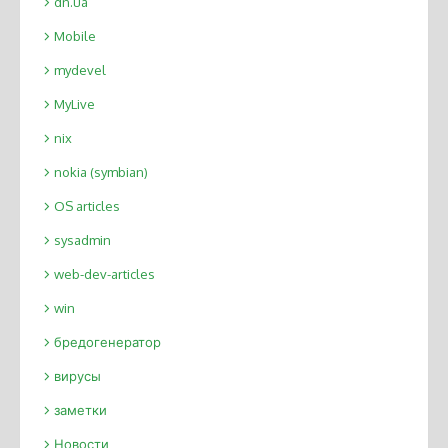
dn.ua
Mobile
mydevel
MyLive
nix
nokia (symbian)
OS articles
sysadmin
web-dev-articles
win
бредогенератор
вирусы
заметки
Новости