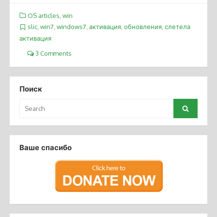
OS articles
,
win
slic
,
win7
,
windows7
,
активация
,
обновления
,
слетела
активация
3 Comments
Поиск
Search
Search
for:
Ваше спасибо