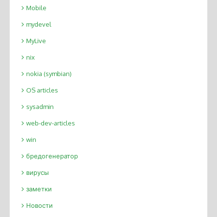
Mobile
mydevel
MyLive
nix
nokia (symbian)
OS articles
sysadmin
web-dev-articles
win
бредогенератор
вирусы
заметки
Новости