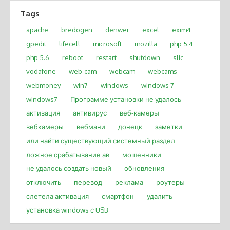
Tags
apache
bredogen
denwer
excel
exim4
gpedit
lifecell
microsoft
mozilla
php 5.4
php 5.6
reboot
restart
shutdown
slic
vodafone
web-cam
webcam
webcams
webmoney
win7
windows
windows 7
windows7
Программе установки не удалось
активация
антивирус
веб-камеры
вебкамеры
вебмани
донецк
заметки
или найти существующий системный раздел
ложное срабатывание ав
мошенники
не удалось создать новый
обновления
отключить
перевод
реклама
роутеры
слетела активация
смартфон
удалить
установка windows с USB