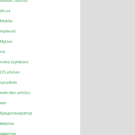
debian, ubuntu
dn.ua
Mobile
mydevel
MyLive
nix
nokia (symbian)
OS articles
sysadmin
web-dev-articles
win
бредогенератор
вирусы
заметки