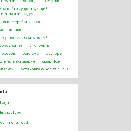
вебмани
донецк
заметки
или найти существующий
системный раздел
ложное срабатывание ав
мошенники
не удалось создать новый
обновления
отключить
перевод
реклама
роутеры
слетела активация
смартфон
удалить
установка windows с USB
eta
Log in
Entries feed
Comments feed