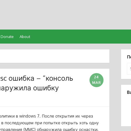
Donate
About
П
Se
for
msc ошибка – “консоль
24
MAR
наружила ошибку
В
литики в windows 7. После открытия их через
 и в последующем при попытке открыть хоть одну
ь управления (ММС) обнаружила ошибку оснастки.