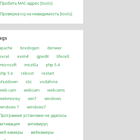
Пробить MAC-адрес [tools]
Проверка icq на невидимость [tools]
ags
apache
bredogen
denwer
excel
exim4
gpedit
lifecell
microsoft
mozilla
php 5.4
php 5.6
reboot
restart
shutdown
slic
vodafone
web-cam
webcam
webcams
webmoney
win7
windows
windows 7
windows7
Программе установки не удалось
активация
антивирус
веб-камеры
вебкамеры