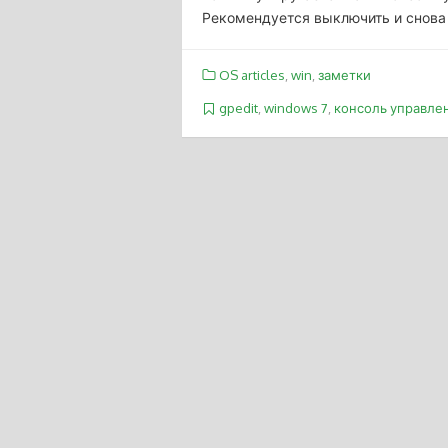
Рекомендуется выключить и снова
OS articles
,
win
,
заметки
gpedit
,
windows 7
,
консоль управле