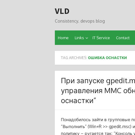
Skip
VLD
to
content
Consistency. devops blog
Home
Links
IT Service
Contact
TAG ARCHIVES:
ОШИБКА ОСНАСТКИ
При запуске gpedit.
управления MMC об
оснастки”
Понадобилось зайти в групповые по
“Выполнить” (Win+R >> gpedit.msc)
политику – ругается так: “Консол