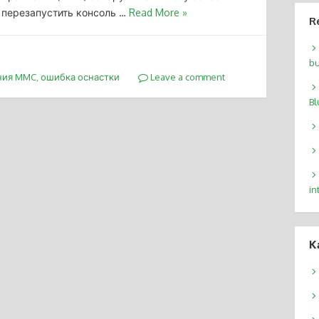
 перезапустить консоль …
Read More »
R
bu
ния MMC
,
ошибка оснастки
Leave a comment
Bl
in
К