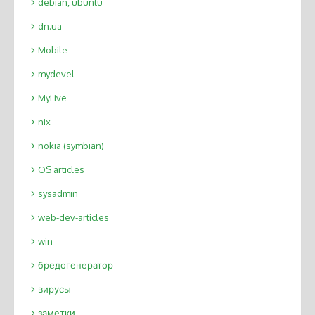
debian, ubuntu
dn.ua
Mobile
mydevel
MyLive
nix
nokia (symbian)
OS articles
sysadmin
web-dev-articles
win
бредогенератор
вирусы
заметки