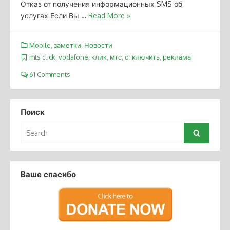
Отказ от получения информационных SMS об
услугах Если Вы …
Read More »
Mobile
,
заметки
,
Новости
mts click
,
vodafone
,
клик
,
мтс
,
отключить
,
реклама
61 Comments
Поиск
Search
Search
for:
Ваше спасибо