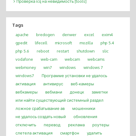
Проверка icq на невидимость [tools]
Tags
apache
bredogen
denwer
excel
exim4
gpedit
lifecell
microsoft
mozilla
php 5.4
php 5.6
reboot
restart
shutdown
slic
vodafone
web-cam
webcam
webcams
webmoney
win7
windows
windows 7
windows7
Программе установки не удалось
активация
антивирус
веб-камеры
вебкамеры
вебмани
донецк
заметки
или найти существующий системный раздел
ложное срабатывание ав
мошенники
не удалось создать новый
обновления
отключить
перевод
реклама
роутеры
слетела активация
смартфон
удалить