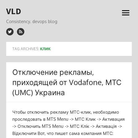
Skip
VLD
to
open
content
menu
Consistency. devops blog
TAG ARCHIVES:
КЛИК
Отключение рекламы,
приходящей от Vodafone, МТС
(UMC) Украина
Чтобы отключить рекламу МТС-клик, необходимо
проследовать в MTS Menu -> МТС Клик -> Активация
-> Отключить MTS Menu -> МТС Клік -> Активація ->
Відключити Вот, что пишет сама компания МТС: