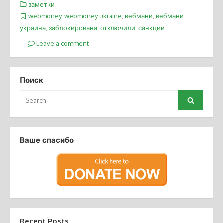
заметки
webmoney
,
webmoney ukraine
,
вебмани
,
вебмани
украина
,
заблокирована
,
отключили
,
санкции
Leave a comment
Поиск
Search
Search
for:
Ваше спасибо
Recent Posts