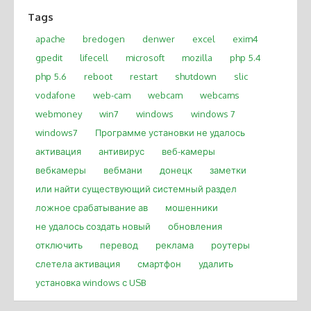
Tags
apache
bredogen
denwer
excel
exim4
gpedit
lifecell
microsoft
mozilla
php 5.4
php 5.6
reboot
restart
shutdown
slic
vodafone
web-cam
webcam
webcams
webmoney
win7
windows
windows 7
windows7
Программе установки не удалось
активация
антивирус
веб-камеры
вебкамеры
вебмани
донецк
заметки
или найти существующий системный раздел
ложное срабатывание ав
мошенники
не удалось создать новый
обновления
отключить
перевод
реклама
роутеры
слетела активация
смартфон
удалить
установка windows с USB