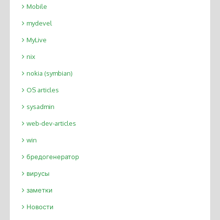
Mobile
mydevel
MyLive
nix
nokia (symbian)
OS articles
sysadmin
web-dev-articles
win
бредогенератор
вирусы
заметки
Новости