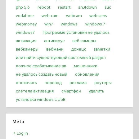
php 5.6
reboot
restart
shutdown
slic
vodafone
web-cam
webcam
webcams
webmoney
win7
windows
windows 7
windows7
Программе установки не удалось
активация
антивирус
веб-камеры
вебкамеры
вебмани
донецк
заметки
или найти существующий системный раздел
ложное срабатывание ав
мошенники
не удалось создать новый
обновления
отключить
перевод
реклама
роутеры
слетела активация
смартфон
удалить
установка windows с USB
Meta
Log in