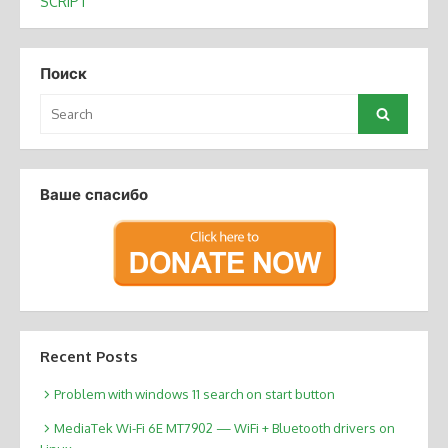
SCRIPT
navigation
Поиск
Search
Search
for:
Ваше спасибо
Recent Posts
Problem with windows 11 search on start button
MediaTek Wi-Fi 6E MT7902 — WiFi + Bluetooth drivers on