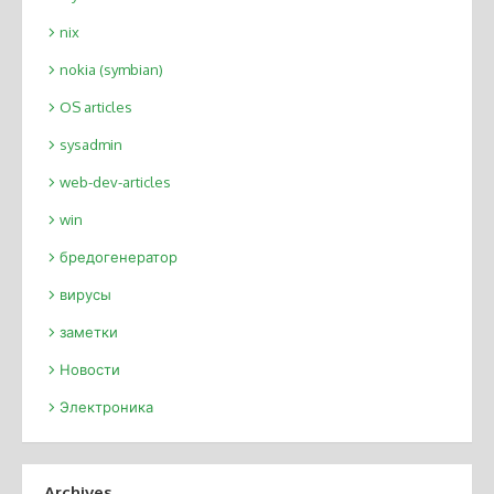
nix
nokia (symbian)
OS articles
sysadmin
web-dev-articles
win
бредогенератор
вирусы
заметки
Новости
Электроника
Archives