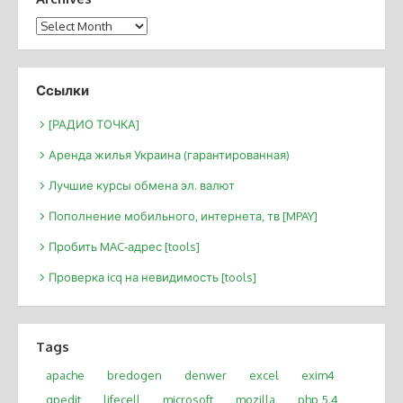
Archives
Ссылки
[РАДИО ТОЧКА]
Аренда жилья Украина (гарантированная)
Лучшие курсы обмена эл. валют
Пополнение мобильного, интернета, тв [MPAY]
Пробить MAC-адрес [tools]
Проверка icq на невидимость [tools]
Tags
apache
bredogen
denwer
excel
exim4
gpedit
lifecell
microsoft
mozilla
php 5.4