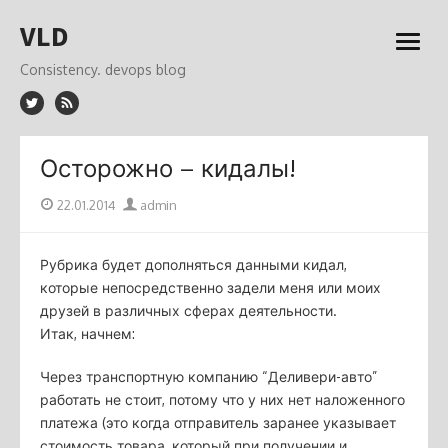
Skip
VLD
to
open
content
menu
Consistency. devops blog
Осторожно – кидалы!
Posted
Author
22.01.2014
admin
on
Рубрика будет дополняться данными кидал,
которые непосредственно задели меня или моих
друзей в различных сферах деятельности.
Итак, начнем:
Через транспортную компанию “Деливери-авто”
работать не стоит, потому что у них нет наложенного
платежа (это когда отправитель заранее указывает
стоимость товара, который при получении и