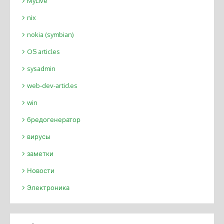
MyLive
nix
nokia (symbian)
OS articles
sysadmin
web-dev-articles
win
бредогенератор
вирусы
заметки
Новости
Электроника