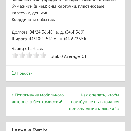
бумажник (в нем: сим-карточки, пластиковые
карточки, деньги)
Координаты события:
Долгота: 34°24′56.48″ в. д. (34.41569)
Широта: 44°40′21.54″ с. ш. (44.672651)
Rating of article:
[Total:
0
Average:
0
]
Новости
Post
«
Пополнение мобильного,
Как сделать, чтобы
интернета без комиссии!
ноутбук не выключался
navigation
при закрытии крышки?
»
Leave a Reply