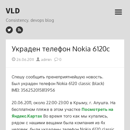
Skip
VLD
to
open
content
menu
Consistency. devops blog
Украден телефон Nokia 6120c
Posted
Author
26.06.2011
admin
0
on
Спешу сообщить пренеприятнейшую новость.
Был украден телефон Nokia 6120 classic (black)
IMEI: 356252015813956
20.06.2011, около 22:00-23:00 в Крыму, г. Алушта. На
бесплатном пляже в этом участке
Посмотреть на
Яндекс.Картах
Во время того как мы купались,
рядом с нашими вещами была компания из 4х
человек, были украдены телефон Nokia 6120 classic,