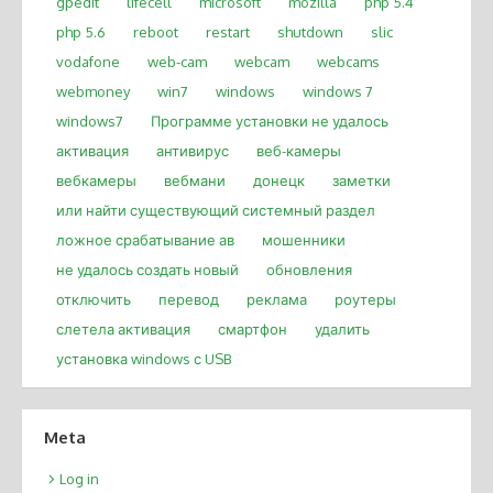
gpedit
lifecell
microsoft
mozilla
php 5.4
php 5.6
reboot
restart
shutdown
slic
vodafone
web-cam
webcam
webcams
webmoney
win7
windows
windows 7
windows7
Программе установки не удалось
активация
антивирус
веб-камеры
вебкамеры
вебмани
донецк
заметки
или найти существующий системный раздел
ложное срабатывание ав
мошенники
не удалось создать новый
обновления
отключить
перевод
реклама
роутеры
слетела активация
смартфон
удалить
установка windows с USB
Meta
Log in