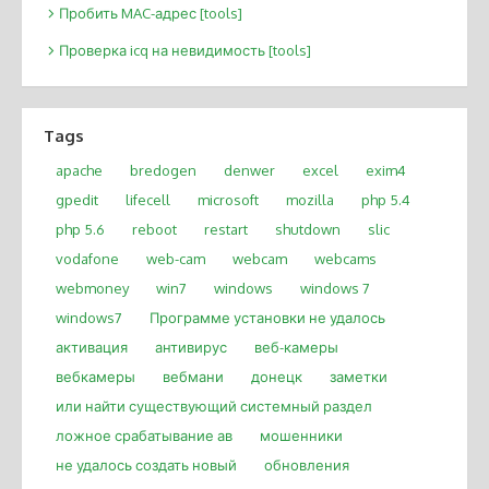
Пробить MAC-адрес [tools]
Проверка icq на невидимость [tools]
Tags
apache
bredogen
denwer
excel
exim4
gpedit
lifecell
microsoft
mozilla
php 5.4
php 5.6
reboot
restart
shutdown
slic
vodafone
web-cam
webcam
webcams
webmoney
win7
windows
windows 7
windows7
Программе установки не удалось
активация
антивирус
веб-камеры
вебкамеры
вебмани
донецк
заметки
или найти существующий системный раздел
ложное срабатывание ав
мошенники
не удалось создать новый
обновления