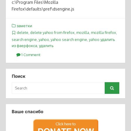
c:\Program Files\Mozilla
Firefox\defaults\pref\dsengine.js
заметки
delete
,
delete yahoo from firefox
,
mozilla
,
mozilla firefox
,
search engine
,
yahoo
,
yahoo search engine
,
yahoo удалить
из фаерфокса
,
удалить
1 Comment
Поиск
Search
Search
for:
Ваше спасибо