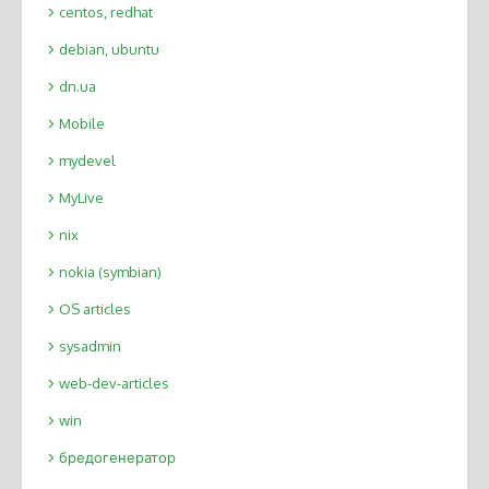
centos, redhat
debian, ubuntu
dn.ua
Mobile
mydevel
MyLive
nix
nokia (symbian)
OS articles
sysadmin
web-dev-articles
win
бредогенератор