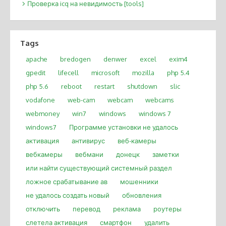
Проверка icq на невидимость [tools]
Tags
apache
bredogen
denwer
excel
exim4
gpedit
lifecell
microsoft
mozilla
php 5.4
php 5.6
reboot
restart
shutdown
slic
vodafone
web-cam
webcam
webcams
webmoney
win7
windows
windows 7
windows7
Программе установки не удалось
активация
антивирус
веб-камеры
вебкамеры
вебмани
донецк
заметки
или найти существующий системный раздел
ложное срабатывание ав
мошенники
не удалось создать новый
обновления
отключить
перевод
реклама
роутеры
слетела активация
смартфон
удалить