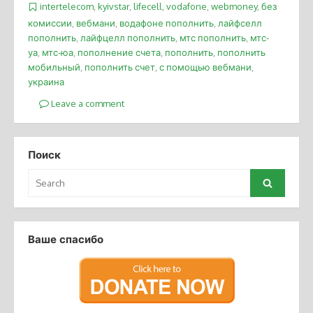
intertelecom
,
kyivstar
,
lifecell
,
vodafone
,
webmoney
,
без
комиссии
,
вебмани
,
водафоне пополнить
,
лайфселл
пополнить
,
лайфцелл пополнить
,
мтс пополнить
,
мтс-
уа
,
мтс-юа
,
пополнение счета
,
пополнить
,
пополнить
мобильный
,
пополнить счет
,
с помощью вебмани
,
украина
Leave a comment
Поиск
Search
Search
for:
Ваше спасибо