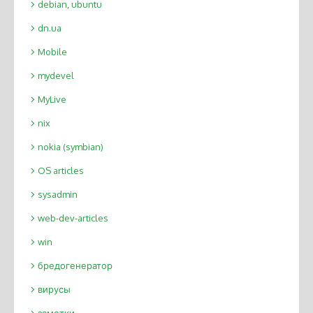
debian, ubuntu
dn.ua
Mobile
mydevel
MyLive
nix
nokia (symbian)
OS articles
sysadmin
web-dev-articles
win
бредогенератор
вирусы